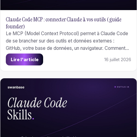
Claude Code MCP : connecter Claude à vos outils (guide
founder)
Le MCP (Model Context Protocol) permet à Claude Code
de se brancher sur des outils et données externes :
GitHub, votre base de données, un navigateur. Comment
ajouter et configurer un serveur, lesquels valent le coup
Lire l'article
16 juillet 2026
pour un MVP, et créer le vôtre.