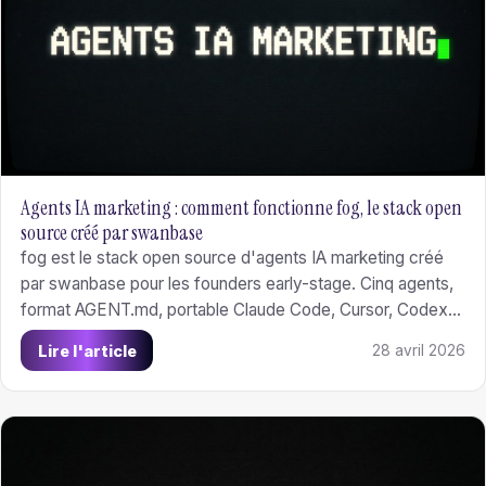
Agents IA marketing : comment fonctionne fog, le stack open
source créé par swanbase
fog est le stack open source d'agents IA marketing créé
par swanbase pour les founders early-stage. Cinq agents,
format AGENT.md, portable Claude Code, Cursor, Codex
CLI et Gemini CLI. Apache 2.0.
Lire l'article
28 avril 2026