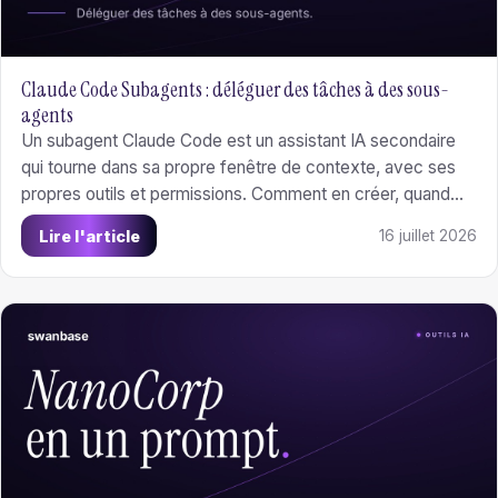
Claude Code Subagents : déléguer des tâches à des sous-
agents
Un subagent Claude Code est un assistant IA secondaire
qui tourne dans sa propre fenêtre de contexte, avec ses
propres outils et permissions. Comment en créer, quand
préférer un subagent à un skill ou un hook, et trois cas
Lire l'article
16 juillet 2026
d'usage founder.