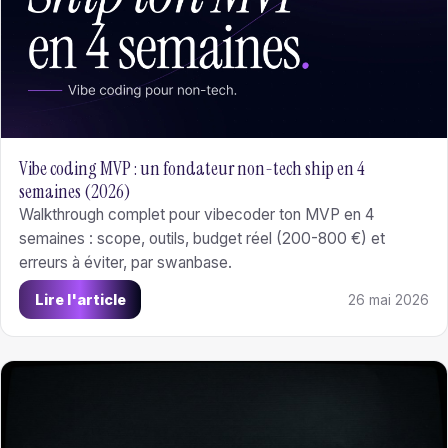
Vibe coding MVP : un fondateur non-tech ship en 4
semaines (2026)
Walkthrough complet pour vibecoder ton MVP en 4
semaines : scope, outils, budget réel (200-800 €) et
erreurs à éviter, par swanbase.
Lire l'article
26 mai 2026