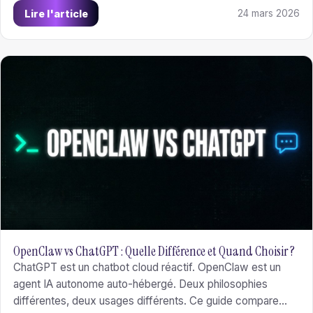
des alternatives. NanoClaw, Nanobot, n8n, AnythingLLM,
Lire l'article
24 mars 2026
Open WebUI, Dify : voici le comparatif complet.
OpenClaw vs ChatGPT : Quelle Différence et Quand Choisir ?
ChatGPT est un chatbot cloud réactif. OpenClaw est un
agent IA autonome auto-hébergé. Deux philosophies
différentes, deux usages différents. Ce guide compare