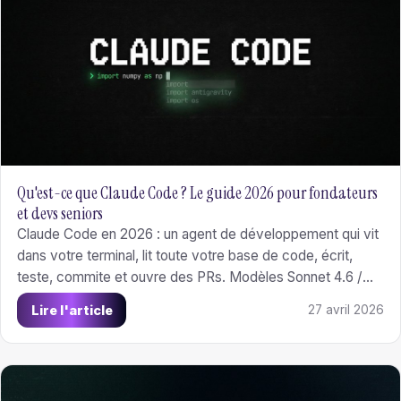
Qu'est-ce que Claude Code ? Le guide 2026 pour fondateurs
et devs seniors
Claude Code en 2026 : un agent de développement qui vit
dans votre terminal, lit toute votre base de code, écrit,
teste, commite et ouvre des PRs. Modèles Sonnet 4.6 /
Opus 4.7, à partir de 17 $/mois. Guide complet avec install,
Lire l'article
27 avril 2026
CLAUDE.md, Plan Mode, sub-agents, MCP, comparatif
Cursor / Copilot / Codex.