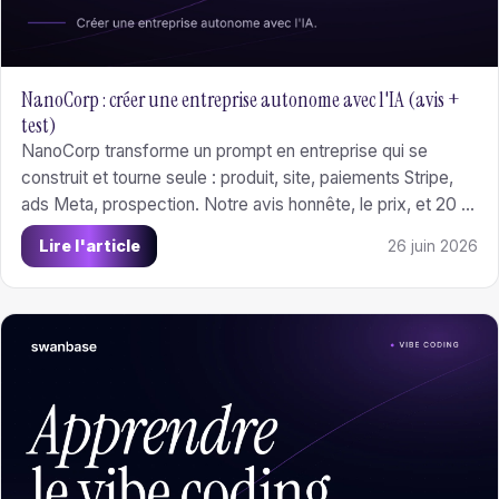
NanoCorp : créer une entreprise autonome avec l'IA (avis +
test)
NanoCorp transforme un prompt en entreprise qui se
construit et tourne seule : produit, site, paiements Stripe,
ads Meta, prospection. Notre avis honnête, le prix, et 20 $
offerts pour tester avec le code SWANNC20.
Lire l'article
26 juin 2026