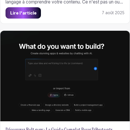
langage à comprendre votre contenu. Ce n'est pas un outil
de blocage comme robots.txt. C'est un guide de lecture
Lire l'article
7 août 2025
pour les IA.
Découvrez Bolt.new : Le Guide Complet Pour Débutants