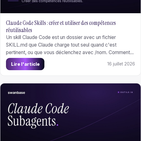
Claude Code Skills : créer et utiliser des compétences
réutilisables
Un skill Claude Code est un dossier avec un fichier
SKILL.md que Claude charge tout seul quand c'est
pertinent, ou que vous déclenchez avec /nom. Comment
en créer, en installer, et la différence avec CLAUDE.md, les
Lire l'article
16 juillet 2026
slash commands et les MCP.