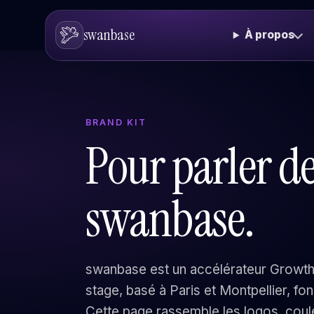
swanbase
À propos
BRAND KIT
Pour parler d
swanbase.
swanbase est un accélérateur Growth 
stage, basé à Paris et Montpellier, fo
Cette page rassemble les logos, couleu