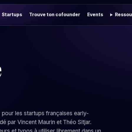
Startups
Trouve ton cofounder
Events
Ressou
e
pour les startups françaises early-
ndé par Vincent Maurin et Théo Sitjar.
rs et typos à utiliser librement dans un