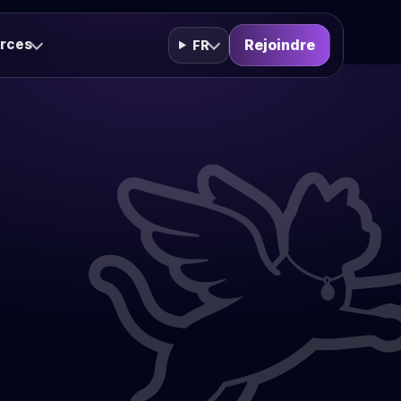
rces
Rejoindre
FR