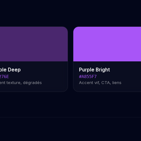
ple Deep
Purple Bright
276E
#A855F7
nt texture, dégradés
Accent vif, CTA, liens