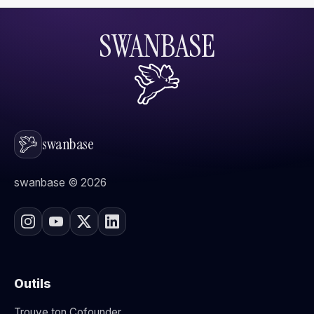
SWANBASE
swanbase
swanbase © 2026
Outils
Trouve ton Cofounder