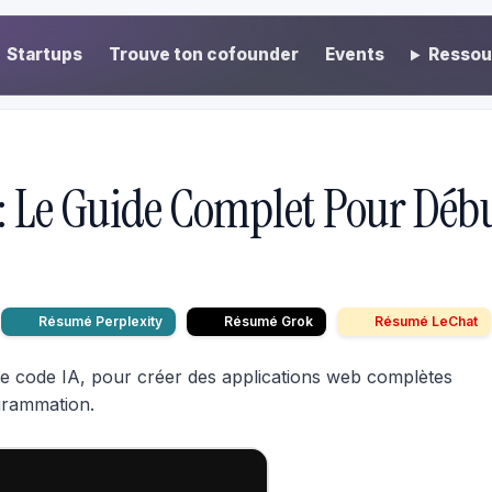
Startups
Trouve ton cofounder
Events
Ressou
: Le Guide Complet Pour Déb
Résumé Perplexity
Résumé Grok
Résumé LeChat
 de code IA, pour créer des applications web complètes
grammation.