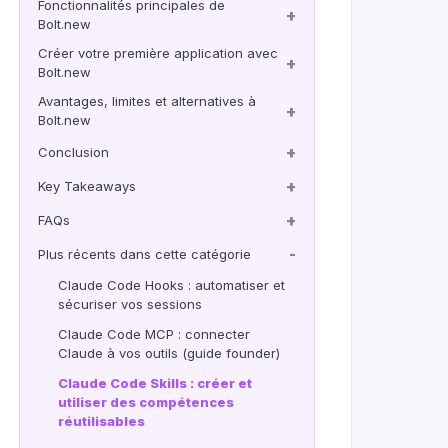
Fonctionnalités principales de
+
Bolt.new
Créer votre première application avec
+
Bolt.new
Avantages, limites et alternatives à
+
Bolt.new
+
Conclusion
+
Key Takeaways
+
FAQs
-
Plus récents dans cette catégorie
Claude Code Hooks : automatiser et
sécuriser vos sessions
Claude Code MCP : connecter
Claude à vos outils (guide founder)
Claude Code Skills : créer et
utiliser des compétences
réutilisables