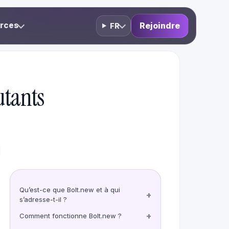
rces
Rejoindre
FR
utants
Qu’est-ce que Bolt.new et à qui
+
s’adresse-t-il ?
+
Comment fonctionne Bolt.new ?