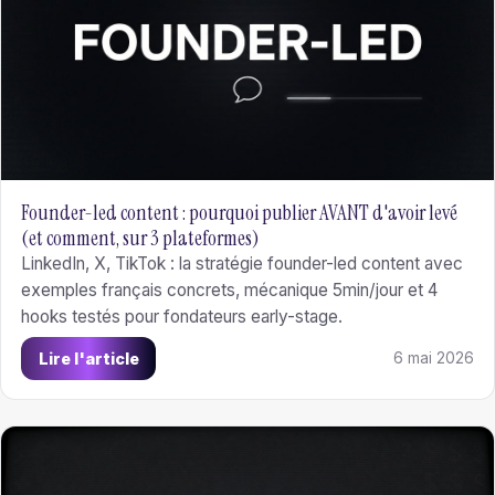
Founder-led content : pourquoi publier AVANT d'avoir levé
(et comment, sur 3 plateformes)
LinkedIn, X, TikTok : la stratégie founder-led content avec
exemples français concrets, mécanique 5min/jour et 4
hooks testés pour fondateurs early-stage.
Lire l'article
6 mai 2026