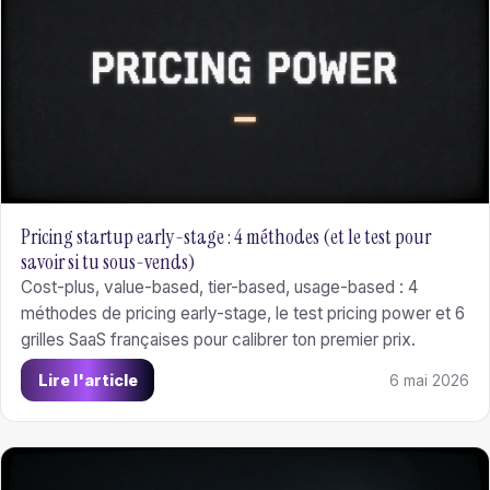
Pricing startup early-stage : 4 méthodes (et le test pour
savoir si tu sous-vends)
Cost-plus, value-based, tier-based, usage-based : 4
méthodes de pricing early-stage, le test pricing power et 6
grilles SaaS françaises pour calibrer ton premier prix.
Lire l'article
6 mai 2026