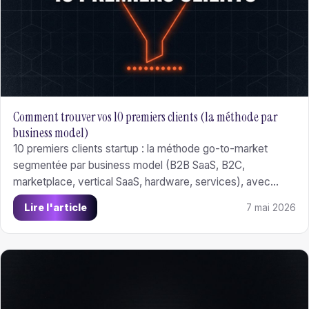
Comment trouver vos 10 premiers clients (la méthode par
business model)
10 premiers clients startup : la méthode go-to-market
segmentée par business model (B2B SaaS, B2C,
marketplace, vertical SaaS, hardware, services), avec
exemples français Doctolib, Qonto, Vinted, Lydia, Ledger.
Lire l'article
7 mai 2026