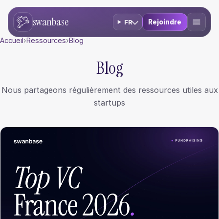
swanbase
Rejoindre
FR
Accueil
›
Ressources
›
Blog
Blog
Nous partageons régulièrement des ressources utiles aux
startups