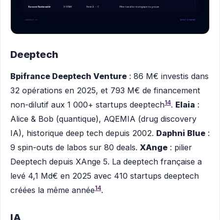
Deeptech
Bpifrance Deeptech Venture
: 86 M€ investis dans
32 opérations en 2025, et 793 M€ de financement
14
non-dilutif aux 1 000+ startups deeptech
.
Elaia
:
Alice & Bob (quantique), AQEMIA (drug discovery
IA), historique deep tech depuis 2002.
Daphni Blue
:
9 spin-outs de labos sur 80 deals.
XAnge
: pilier
Deeptech depuis XAnge 5. La deeptech française a
levé 4,1 Md€ en 2025 avec 410 startups deeptech
14
créées la même année
.
IA