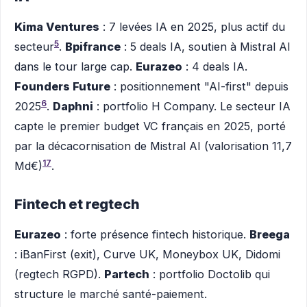
Kima Ventures
: 7 levées IA en 2025, plus actif du
5
secteur
.
Bpifrance
: 5 deals IA, soutien à Mistral AI
dans le tour large cap.
Eurazeo
: 4 deals IA.
Founders Future
: positionnement "AI-first" depuis
6
2025
.
Daphni
: portfolio H Company. Le secteur IA
capte le premier budget VC français en 2025, porté
par la décacornisation de Mistral AI (valorisation 11,7
17
Md€)
.
Fintech et regtech
Eurazeo
: forte présence fintech historique.
Breega
: iBanFirst (exit), Curve UK, Moneybox UK, Didomi
(regtech RGPD).
Partech
: portfolio Doctolib qui
structure le marché santé-paiement.