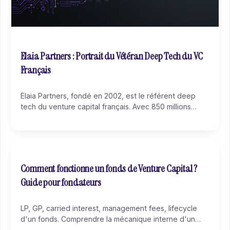
Elaia Partners : Portrait du Vétéran Deep Tech du VC
Français
Elaia Partners, fondé en 2002, est le référent deep
tech du venture capital français. Avec 850 millions
d'euros sous gestion, Criteo comme success story
fondatrice et une joint-venture avec Lazard, Elaia
accompagne les startups B2B et deep tech du pre-
seed à la série B.
Comment fonctionne un fonds de Venture Capital ?
Guide pour fondateurs
LP, GP, carried interest, management fees, lifecycle
d'un fonds. Comprendre la mécanique interne d'un
fonds de VC pour mieux pitcher et négocier ta levée.