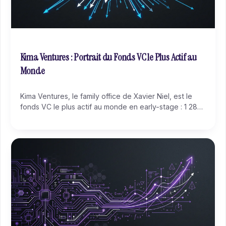
Kima Ventures : Portrait du Fonds VC le Plus Actif au
Monde
Kima Ventures, le family office de Xavier Niel, est le
fonds VC le plus actif au monde en early-stage : 1 288
startups investies, 21 licornes, un ticket fixe de 150K€
et des décisions en 48-72h. Portrait complet du fonds,
de sa thèse d'investissement et de son portefeuille.