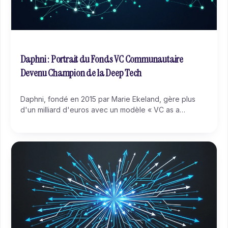
Daphni : Portrait du Fonds VC Communautaire
Devenu Champion de la Deep Tech
Daphni, fondé en 2015 par Marie Ekeland, gère plus
d'un milliard d'euros avec un modèle « VC as a
Platform » unique en Europe. Avec Back Market et
Swile au portfolio et un pivot deep tech via le fonds
Blue (260M€), Daphni réinvente le venture capital
communautaire.