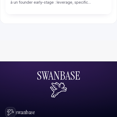
à un founder early-stage : leverage, specific
knowledge, wealth vs status, jeux à somme positive.
SWANBASE
swanbase