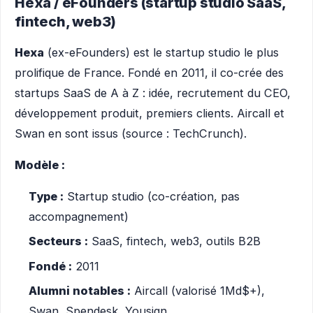
Hexa / eFounders (startup studio SaaS,
fintech, web3)
Hexa
(ex-eFounders) est le startup studio le plus
prolifique de France. Fondé en 2011, il co-crée des
startups SaaS de A à Z : idée, recrutement du CEO,
développement produit, premiers clients. Aircall et
Swan en sont issus (source : TechCrunch).
Modèle :
Type :
Startup studio (co-création, pas
accompagnement)
Secteurs :
SaaS, fintech, web3, outils B2B
Fondé :
2011
Alumni notables :
Aircall (valorisé 1Md$+),
Swan, Spendesk, Yousign