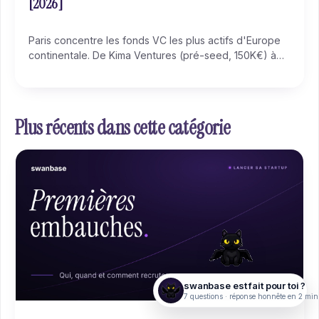
[2026]
Paris concentre les fonds VC les plus actifs d'Europe
continentale. De Kima Ventures (pré-seed, 150K€) à
Partech (série A, 5-15M€), chaque fonds a son ticket,
ses secteurs et son process. Ce guide liste les 15
incontournables pour startups early-stage et explique
comment les approcher.
Plus récents dans cette catégorie
swanbase est fait pour toi ?
7 questions · réponse honnête en 2 min