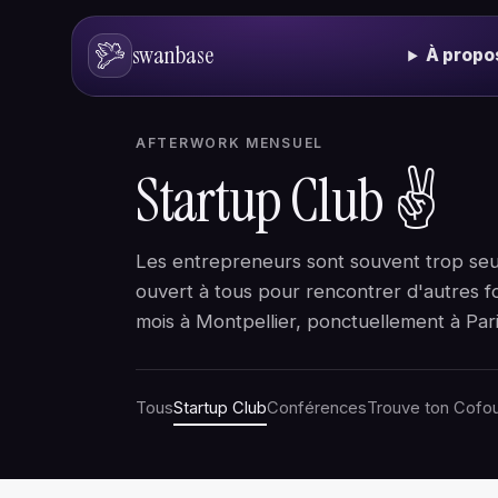
swanbase
À propo
AFTERWORK MENSUEL
Startup Club
✌️
Les entrepreneurs sont souvent trop seul
ouvert à tous pour rencontrer d'autres f
mois à Montpellier, ponctuellement à Pari
Tous
Startup Club
Conférences
Trouve ton Cofo