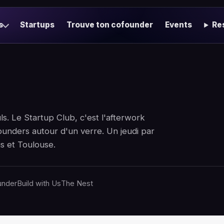
s
Startups
Trouve ton cofounder
Events
Re
s. Le Startup Club, c'est l'afterwork
ounders autour d'un verre. Un jeudi par
s et Toulouse.
under
Build with Us
The Nest