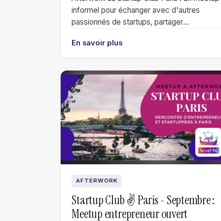
informel pour échanger avec d'autres
passionnés de startups, partager
expériences et défis, nouer des liens autou
En savoir plus
d'un verre. Pas de talk, pas de pitch, pas
d'agenda.
AFTERWORK
Startup Club ✌️ Paris - Septembre :
Meetup entrepreneur ouvert