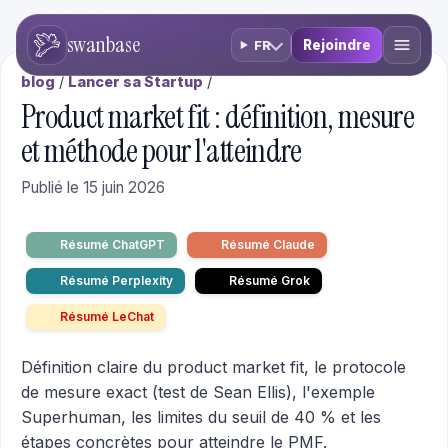
swanbase
Rejoindre
FR
blog
/
Lancer sa Startup
/
Product market fit : définition, mesure
et méthode pour l'atteindre
Publié le 15 juin 2026
Résumé ChatGPT
Résumé Claude
Résumé Perplexity
Résumé Grok
Résumé LeChat
Définition claire du product market fit, le protocole
de mesure exact (test de Sean Ellis), l'exemple
Superhuman, les limites du seuil de 40 % et les
étapes concrètes pour atteindre le PMF.