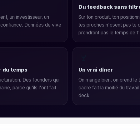
Du feedback sans filtr
ient, un investisseur, un
Sur ton produit, ton position
de confiance. Données de vive
tes proches n'osent pas te d
prendront pas le temps de t'
🍷
r du temps
Un vrai dîner
ructuration. Des founders qui
On mange bien, on prend le t
aine, parce qu'ils l'ont fait
cadre fait la moitié du travai
deck.