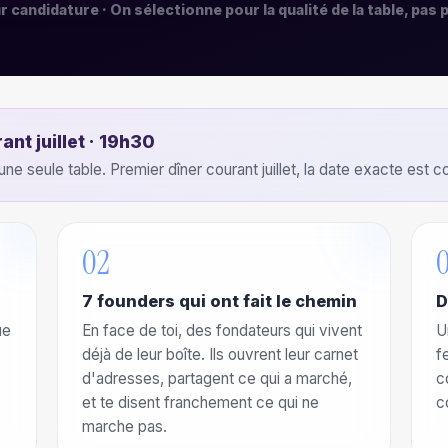
ur candidature · On sélectionne pour la qualité de la table, pas p
ant juillet · 19h30
une seule table. Premier dîner courant juillet, la date exacte es
02
7 founders qui ont fait le chemin
D
ue
En face de toi, des fondateurs qui vivent
U
déjà de leur boîte. Ils ouvrent leur carnet
f
d'adresses, partagent ce qui a marché,
c
et te disent franchement ce qui ne
c
marche pas.