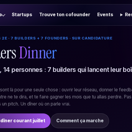
s
Startups
Trouve ton cofounder
Events
Re
S 2E · 7 BUILDERS + 7 FOUNDERS · SUR CANDIDATURE
ders
Dinner
 14 personnes : 7 builders qui lancent leur bo
sont là pour une seule chose : ouvrir leur réseau, donner le feed
re ne te dira, et te faire gagner les mois que tu allais perdre. Pas
 un pitch. Un dîner où on parle vrai.
 dîner courant juillet
Comment ça marche