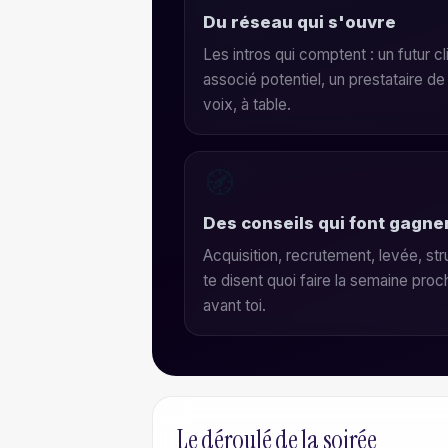
Du réseau qui s'ouvre
Les intros qui comptent : un futur cl
associé potentiel, un prestataire 
voix, à table.
🧭
Des conseils qui font gagne
Acquisition, recrutement, levée, st
te disent quoi faire la semaine proch
avant toi.
Le déroulé de la soirée