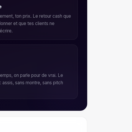
e
nement, ton prix. Le retour cash que
onner et que tes clients ne
écrire.
emps, on parle pour de vrai. Le
l : assis, sans montre, sans pitch