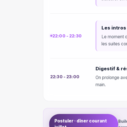
Les intros
22:00 - 22:30
Le moment où 
les suites co
Digestif & ré
22:30 - 23:00
On prolonge avec
main.
Postuler · dîner courant
Buil