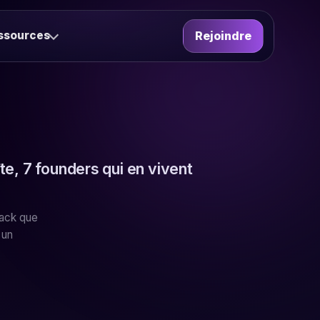
ssources
Rejoindre
îte, 7 founders qui en vivent
back que
 un