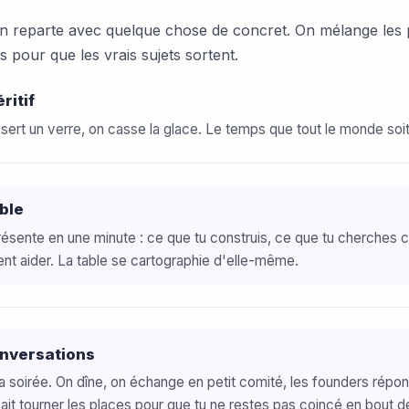
reparte avec quelque chose de concret. On mélange les pl
 pour que les vrais sujets sortent.
ritif
 sert un verre, on casse la glace. Le temps que tout le monde soit
ble
ésente en une minute : ce que tu construis, ce que tu cherches ce
ent aider. La table se cartographie d'elle-même.
onversations
a soirée. On dîne, on échange en petit comité, les founders répo
fait tourner les places pour que tu ne restes pas coincé en bout de