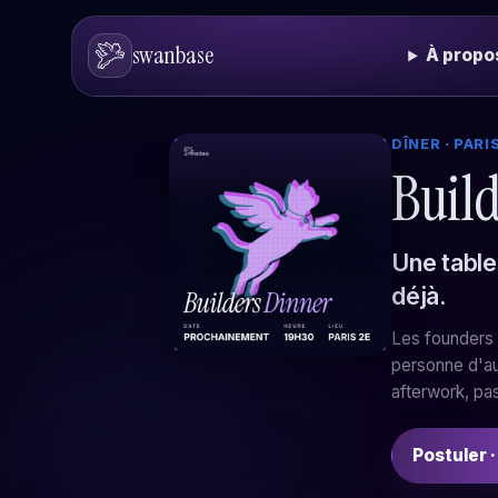
swanbase
À propo
DÎNER · PARI
Buil
Une table,
déjà.
Les founders 
personne d'aut
afterwork, pas
Postuler ·