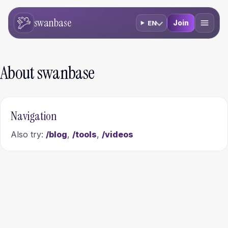
swanbase
Join
EN
About swanbase
Navigation
Also try:
/blog
,
/tools
,
/videos