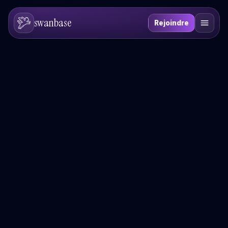
swanbase
Rejoindre